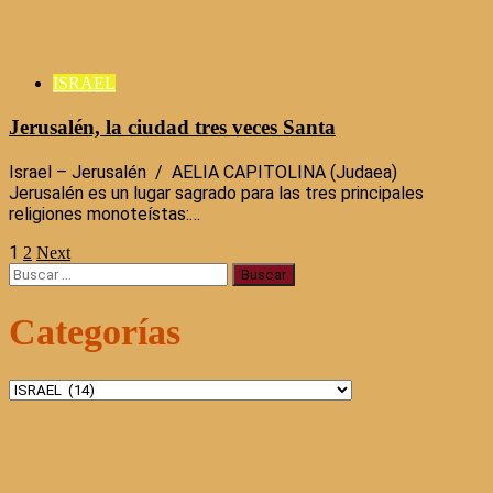
ISRAEL
Jerusalén, la ciudad tres veces Santa
Israel – Jerusalén / AELIA CAPITOLINA (Judaea)
Jerusalén es un lugar sagrado para las tres principales
religiones monoteístas:…
1
Paginación
2
Next
Buscar:
de
Categorías
entradas
Categorías