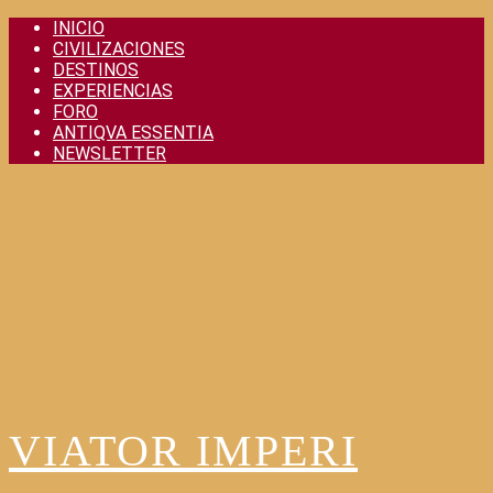
Skip
INICIO
to
CIVILIZACIONES
content
DESTINOS
EXPERIENCIAS
FORO
ANTIQVA ESSENTIA
NEWSLETTER
VIATOR IMPERI