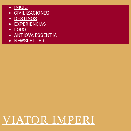
Skip
INICIO
to
CIVILIZACIONES
content
DESTINOS
EXPERIENCIAS
FORO
ANTIQVA ESSENTIA
NEWSLETTER
VIATOR IMPERI