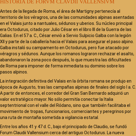
HISTORIA DE FORVM CLAVDII VALLENSIVM
Antes de la llegada de Roma, el área de Martigny pertenecía al
territorio de los véragros, una de las comunidades alpinas asentadas
en el Valais junto a nantuales, sédunos y uberios. Su núcleo principal
era Octodurus, citado por Julio César en el libro III de la Guerra de las
Galias. En el 57 a. C., César envió a Servio Sulpicio Galba con la legión
XII y parte de la caballería hacia el Valais para asegurar el paso alpino.
Galba instaló su campamento en Octodurus, pero fue atacado por
véragros y sédunos. Aunque los romanos lograron rechazar el asalto,
abandonaron la zona poco después, lo que muestra las dificultades
de Roma para imponer de forma inmediata su dominio sobre los
pasos alpinos.
La integración definitiva del Valais en la órbita romana se produjo en
época de Augusto, tras las campañas alpinas de finales del siglo I a. C.
A partir de entonces, el corredor del Gran San Bernardo adquirió un
valor estratégico mayor. No sólo permitía conectar la Italia
septentrional con el valle del Ródano, sino que también facilitaba el
movimiento de tropas, funcionarios, comerciantes y peregrinos por
una ruta de montaña sometida a vigilancia estatal.
Entre los años 41 y 47 d. C., bajo el principado de Claudio, se fundó
Forum Claudii Vallensium cerca del antiguo Octodurus. La nueva