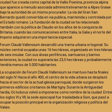
ciudad fue creada como capital de la Vallis Poenina, provincia alpina
que aparece a menudo asociada administrativamente a Alpes Graiae
bajo la autoridad de un mismo procurador. La vía del Gran San
Bernardo quedó convertida en via publica, mantenida y controlada por
el Estado romano. La fundación de la ciudad se ha relacionado
también con la política de Claudio en los años de la conquista de
Britania, cuando las comunicaciones entre Italia, la Galia y el norte del
Imperio adquirieron una importancia especial.
Forum Claudii Vallensium desarrolló una trama urbana ortogonal. Su
núcleo central ocupaba unas 16 hectáreas, organizado en tres hileras
de seis insulae. Con sus áreas periféricas, santuarios y barrios
exteriores, la ciudad no superaría las 23,5 hectáreas y probablemente
tendría menos de 5.000 habitantes.
La ocupación de Forum Claudii Vallensium se mantuvo hasta finales
del siglo IV. Hacia el año 400, el centro de la vida urbana se desplazó
hacia el sector de la actual iglesia parroquial, donde surgieron los
primeros edificios cristianos de Martigny. Durante la Antigüedad
tardía, Octodurus volvió a imponerse como nombre de la ciudad. Entre
los siglos VI y VII, la sede episcopal fue trasladada a Sion, que pasó a
ocupar la posición principal en la organización religiosa y política del
Valais.