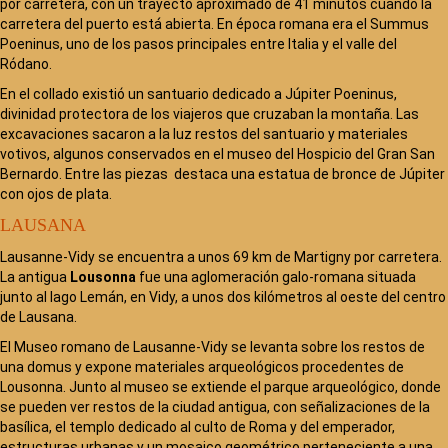
por carretera, con un trayecto aproximado de 41 minutos cuando la
carretera del puerto está abierta. En época romana era el Summus
Poeninus, uno de los pasos principales entre Italia y el valle del
Ródano.
En el collado existió un santuario dedicado a Júpiter Poeninus,
divinidad protectora de los viajeros que cruzaban la montaña. Las
excavaciones sacaron a la luz restos del santuario y materiales
votivos, algunos conservados en el museo del Hospicio del Gran San
Bernardo. Entre las piezas destaca una estatua de bronce de Júpiter
con ojos de plata.
LAUSANA
Lausanne-Vidy se encuentra a unos 69 km de Martigny por carretera.
La antigua
Lousonna
fue una aglomeración galo-romana situada
junto al lago Lemán, en Vidy, a unos dos kilómetros al oeste del centro
de Lausana.
El Museo romano de Lausanne-Vidy se levanta sobre los restos de
una domus y expone materiales arqueológicos procedentes de
Lousonna. Junto al museo se extiende el parque arqueológico, donde
se pueden ver restos de la ciudad antigua, con señalizaciones de la
basílica, el templo dedicado al culto de Roma y del emperador,
estructuras urbanas y un mosaico geométrico perteneciente a una