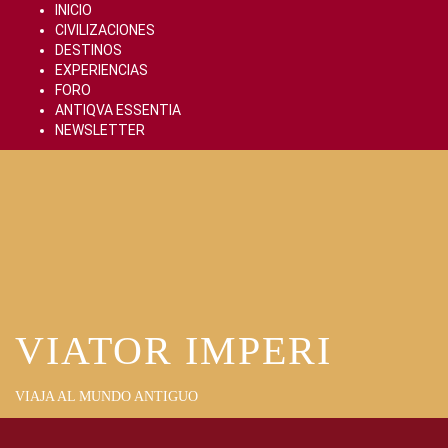
Skip
INICIO
to
CIVILIZACIONES
content
DESTINOS
EXPERIENCIAS
FORO
ANTIQVA ESSENTIA
NEWSLETTER
VIATOR IMPERI
VIAJA AL MUNDO ANTIGUO
Primary
Menu