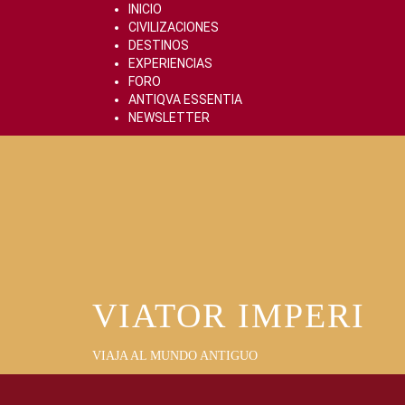
Skip
INICIO
to
CIVILIZACIONES
content
DESTINOS
EXPERIENCIAS
FORO
ANTIQVA ESSENTIA
NEWSLETTER
VIATOR IMPERI
VIAJA AL MUNDO ANTIGUO
Primary
Menu