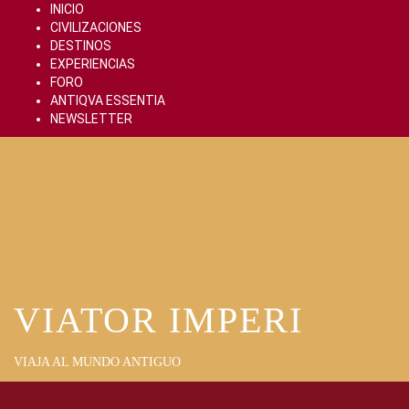
Skip
INICIO
to
CIVILIZACIONES
content
DESTINOS
EXPERIENCIAS
FORO
ANTIQVA ESSENTIA
NEWSLETTER
VIATOR IMPERI
VIAJA AL MUNDO ANTIGUO
Primary
Menu