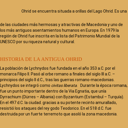
Ohrid se encuentra situada a orillas del Lago Ohrid. Es una
de las ciudades más hermosas y atractivas de Macedonia y uno de
los más antiguos asentamientos humanos en Europa. En 1979 la
región de Ohrid fue inscrita en la lista del Patrimonio Mundial de la
UNESCO por su riqueza natural y cultural.
HISTORIA DE LA ANTIGUA OHRID
La población de Lychnydos fue fundada en el año 353 a.C. por el
monarca Filipo II. Pasó al orbe romano a finales del siglo III a.C. –
principios del siglo II d.C., tras las guerras romano-macedonias.
Lychnydos se integró como
civitas liberata
. Durante la época romana,
fue un punto importante dentro de la Via Egnatia, que unía
Dyrrachium (Dürres – Albania) con Byzantium (Estambul – Turquía).
En el 497 d.C. la ciudad. gracias a su potente recinto amurallado,
resistió los ataques del rey godo Teodorico. En el 518 d.C. fue
destruida por un fuerte terremoto que asoló la zona macedonia.