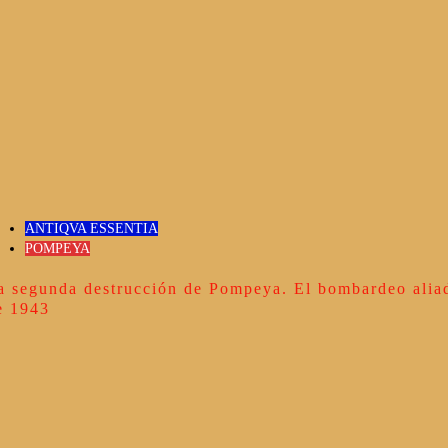
ANTIQVA ESSENTIA
POMPEYA
a segunda destrucción de Pompeya. El bombardeo alia
e 1943