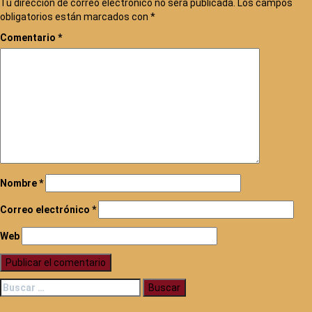
Tu dirección de correo electrónico no será publicada.
Los campos
obligatorios están marcados con
*
Comentario
*
Nombre
*
Correo electrónico
*
Web
Buscar: