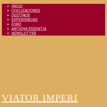
Skip
INICIO
to
CIVILIZACIONES
content
DESTINOS
EXPERIENCIAS
FORO
ANTIQVA ESSENTIA
NEWSLETTER
VIATOR IMPERI