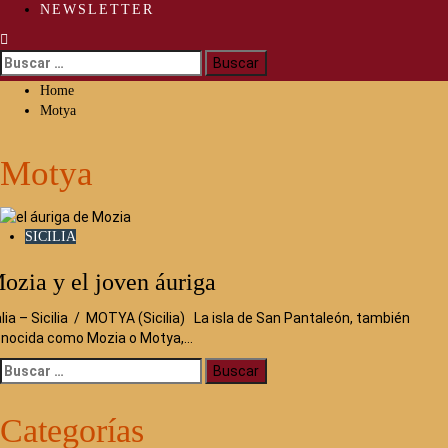
NEWSLETTER
Buscar:
Home
Motya
Motya
SICILIA
ozia y el joven áuriga
alia – Sicilia / MOTYA (Sicilia) La isla de San Pantaleón, también
nocida como Mozia o Motya,…
Buscar:
Categorías