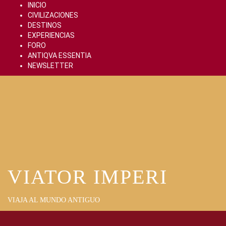
Skip
INICIO
to
CIVILIZACIONES
content
DESTINOS
EXPERIENCIAS
FORO
ANTIQVA ESSENTIA
NEWSLETTER
VIATOR IMPERI
VIAJA AL MUNDO ANTIGUO
Primary
Menu