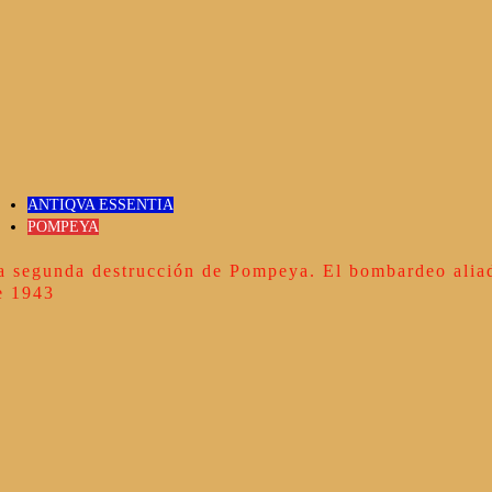
ANTIQVA ESSENTIA
POMPEYA
a segunda destrucción de Pompeya. El bombardeo alia
e 1943