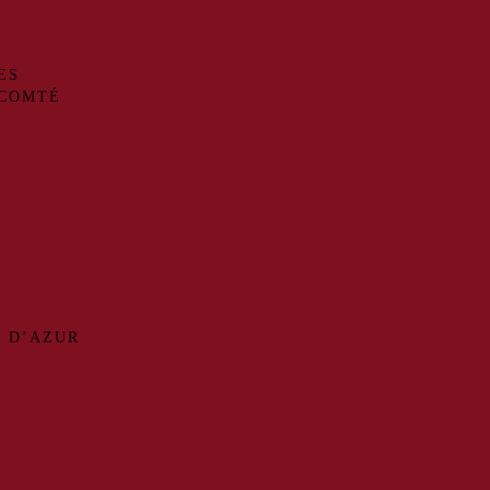
ES
-COMTÉ
 D’AZUR