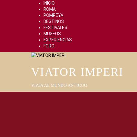
Skip
INICIO
to
ROMA
content
POMPEYA
DESTINOS
FESTIVALES
MUSEOS
EXPERIENCIAS
FORO
VIATOR IMPERI
VIAJA AL MUNDO ANTIGUO
Primary
Menu