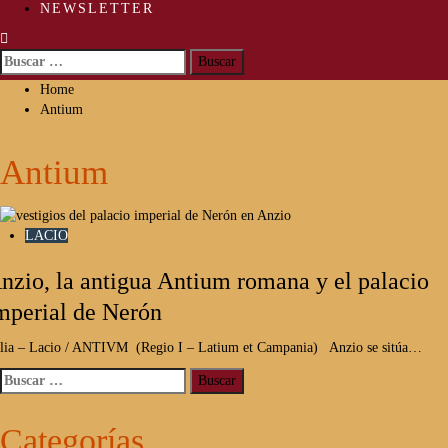
NEWSLETTER
Buscar:
Home
Antium
Antium
LACIO
nzio, la antigua Antium romana y el palacio
mperial de Nerón
alia – Lacio / ANTIVM (Regio I – Latium et Campania) Anzio se sitúa…
Buscar:
Categorías