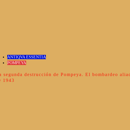
ANTIQVA ESSENTIA
POMPEYA
a segunda destrucción de Pompeya. El bombardeo alia
e 1943