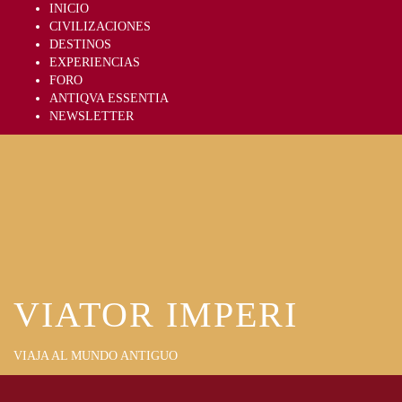
Skip
INICIO
to
CIVILIZACIONES
content
DESTINOS
EXPERIENCIAS
FORO
ANTIQVA ESSENTIA
NEWSLETTER
VIATOR IMPERI
VIAJA AL MUNDO ANTIGUO
Primary
Menu