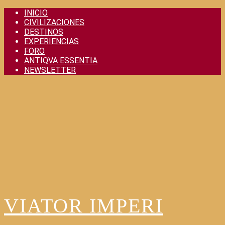
Skip
INICIO
to
CIVILIZACIONES
content
DESTINOS
EXPERIENCIAS
FORO
ANTIQVA ESSENTIA
NEWSLETTER
VIATOR IMPERI