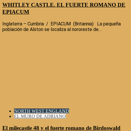
WHITLEY CASTLE. EL FUERTE ROMANO DE
EPIACUM
Inglaterra – Cumbria / EPIACUM (Britannia) La pequeña
población de Alston se localiza al nororeste de…
NORTH WEST ENGLAND
EL MURO DE ADRIANO
El milecastle 48 y el fuerte romano de Birdoswald