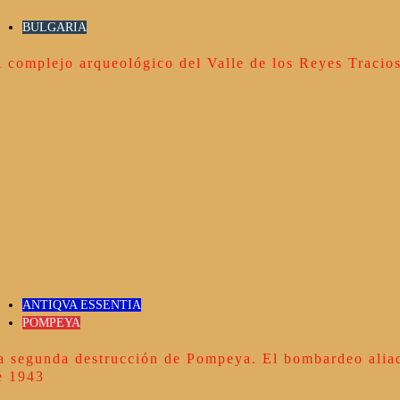
BULGARIA
l complejo arqueológico del Valle de los Reyes Tracio
ANTIQVA ESSENTIA
POMPEYA
a segunda destrucción de Pompeya. El bombardeo alia
e 1943