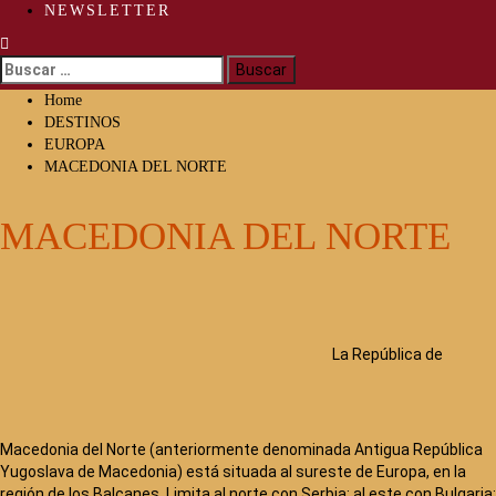
NEWSLETTER
Buscar:
Home
DESTINOS
EUROPA
MACEDONIA DEL NORTE
MACEDONIA DEL NORTE
La República de
Macedonia del Norte (anteriormente denominada Antigua República
Yugoslava de Macedonia) está situada al sureste de Europa, en la
región de los Balcanes. Limita al norte con Serbia; al este con Bulgaria;