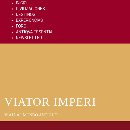
Skip
INICIO
to
CIVILIZACIONES
content
DESTINOS
EXPERIENCIAS
FORO
ANTIQVA ESSENTIA
NEWSLETTER
VIATOR IMPERI
VIAJA AL MUNDO ANTIGUO
Primary
Menu