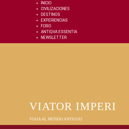
Skip
INICIO
to
CIVILIZACIONES
content
DESTINOS
EXPERIENCIAS
FORO
ANTIQVA ESSENTIA
NEWSLETTER
VIATOR IMPERI
VIAJA AL MUNDO ANTIGUO
Primary