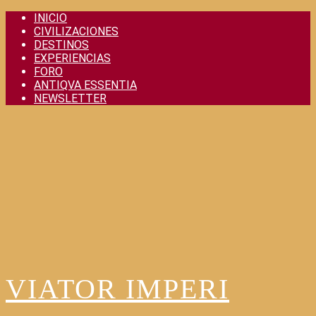
Skip
INICIO
to
CIVILIZACIONES
content
DESTINOS
EXPERIENCIAS
FORO
ANTIQVA ESSENTIA
NEWSLETTER
VIATOR IMPERI