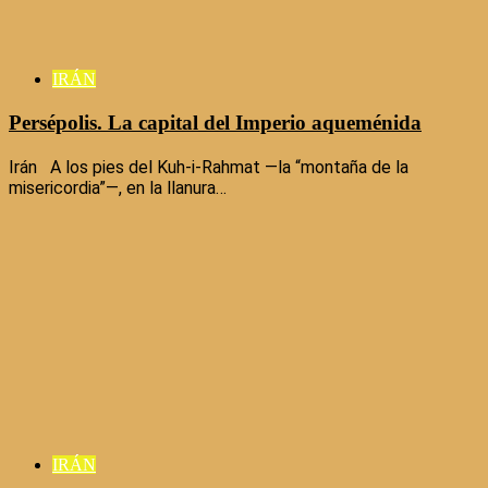
IRÁN
Persépolis. La capital del Imperio aqueménida
Irán A los pies del Kuh-i-Rahmat —la “montaña de la
misericordia”—, en la llanura…
IRÁN