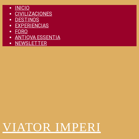
Skip
INICIO
to
CIVILIZACIONES
content
DESTINOS
EXPERIENCIAS
FORO
ANTIQVA ESSENTIA
NEWSLETTER
VIATOR IMPERI