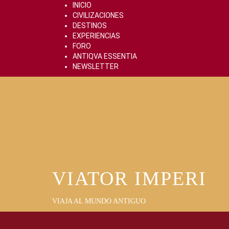
Skip
INICIO
to
CIVILIZACIONES
content
DESTINOS
EXPERIENCIAS
FORO
ANTIQVA ESSENTIA
NEWSLETTER
VIATOR IMPERI
VIAJA AL MUNDO ANTIGUO
Primary
Menu