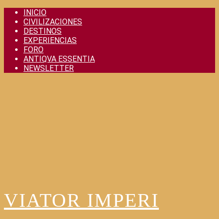
Skip
INICIO
to
CIVILIZACIONES
content
DESTINOS
EXPERIENCIAS
FORO
ANTIQVA ESSENTIA
NEWSLETTER
VIATOR IMPERI