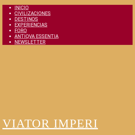
Skip
INICIO
to
CIVILIZACIONES
content
DESTINOS
EXPERIENCIAS
FORO
ANTIQVA ESSENTIA
NEWSLETTER
VIATOR IMPERI