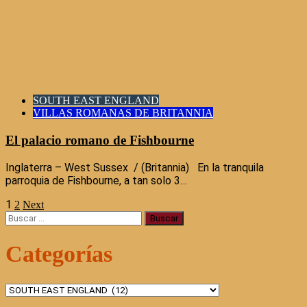
SOUTH EAST ENGLAND
VILLAS ROMANAS DE BRITANNIA
El palacio romano de Fishbourne
Inglaterra – West Sussex / (Britannia) En la tranquila
parroquia de Fishbourne, a tan solo 3…
1
Paginación
2
Next
Buscar:
de
Categorías
entradas
Categorías