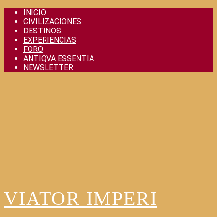
Skip
INICIO
to
CIVILIZACIONES
content
DESTINOS
EXPERIENCIAS
FORO
ANTIQVA ESSENTIA
NEWSLETTER
VIATOR IMPERI