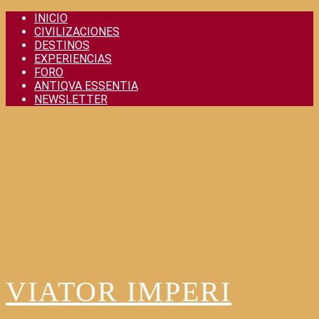
Skip
INICIO
to
CIVILIZACIONES
content
DESTINOS
EXPERIENCIAS
FORO
ANTIQVA ESSENTIA
NEWSLETTER
VIATOR IMPERI