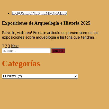
EXPOSICIONES TEMPORALES
Exposiciones de Arqueología e Historia 2025
Salvete, viatores! En este artículo os presentaremos las
exposiciones sobre arqueología e historia que tendrán…
1
Paginación
2
3
Next
Buscar:
de
Categorías
entradas
Categorías