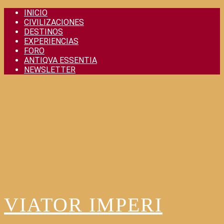
Skip
INICIO
to
CIVILIZACIONES
content
DESTINOS
EXPERIENCIAS
FORO
ANTIQVA ESSENTIA
NEWSLETTER
VIATOR IMPERI