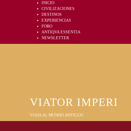
Skip
INICIO
to
CIVILIZACIONES
content
DESTINOS
EXPERIENCIAS
FORO
ANTIQVA ESSENTIA
NEWSLETTER
VIATOR IMPERI
VIAJA AL MUNDO ANTIGUO
Primary
Menu