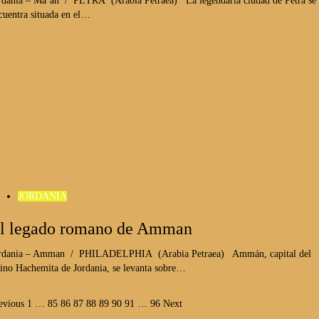
rdania – Ma’an / PETRA (Arabia Petraea) La legendaria ciudad de Petra se
cuentra situada en el…
JORDANIA
l legado romano de Amman
rdania – Amman / PHILADELPHIA (Arabia Petraea) Ammán, capital del
ino Hachemita de Jordania, se levanta sobre…
aginación
evious
1
…
85
86
87
88
89
90
91
…
96
Next