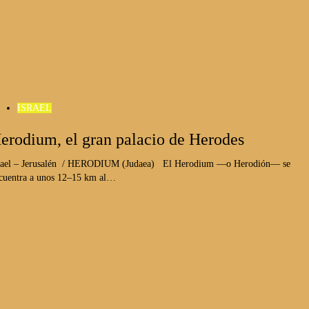
ISRAEL
erodium, el gran palacio de Herodes
rael – Jerusalén / HERODIUM (Judaea) El Herodium —o Herodión— se
cuentra a unos 12–15 km al…