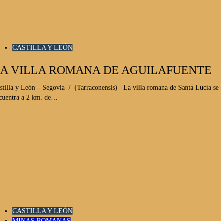
CASTILLA Y LEÓN
A VILLA ROMANA DE AGUILAFUENTE
stilla y León – Segovia / (Tarraconensis) La villa romana de Santa Lucía se
cuentra a 2 km. de…
CASTILLA Y LEÓN
MINAS ROMANAS