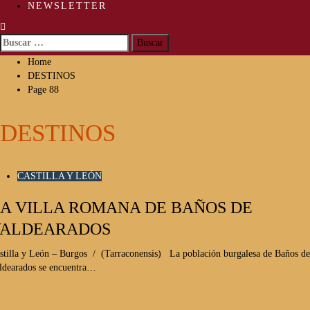
NEWSLETTER
Buscar:
Home
DESTINOS
Page 88
DESTINOS
CASTILLA Y LEÓN
A VILLA ROMANA DE BAÑOS DE
VALDEARADOS
stilla y León – Burgos / (Tarraconensis) La población burgalesa de Baños de
ldearados se encuentra…