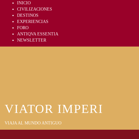
Skip
INICIO
to
CIVILIZACIONES
content
DESTINOS
EXPERIENCIAS
FORO
ANTIQVA ESSENTIA
NEWSLETTER
VIATOR IMPERI
VIAJA AL MUNDO ANTIGUO
Primary
Menu