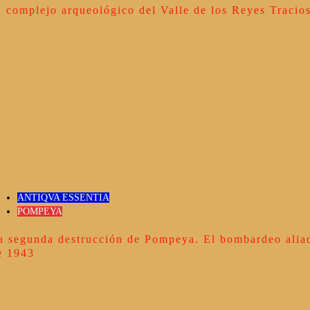
l complejo arqueológico del Valle de los Reyes Tracio
ANTIQVA ESSENTIA
POMPEYA
a segunda destrucción de Pompeya. El bombardeo alia
e 1943