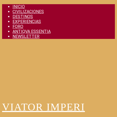
Skip
INICIO
to
CIVILIZACIONES
content
DESTINOS
EXPERIENCIAS
FORO
ANTIQVA ESSENTIA
NEWSLETTER
VIATOR IMPERI