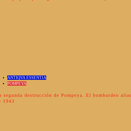
ANTIQVA ESSENTIA
POMPEYA
a segunda destrucción de Pompeya. El bombardeo alia
e 1943