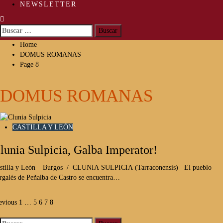
NEWSLETTER
Buscar:
Home
DOMUS ROMANAS
Page 8
DOMUS ROMANAS
CASTILLA Y LEÓN
lunia Sulpicia, Galba Imperator!
stilla y León – Burgos / CLUNIA SULPICIA (Tarraconensis) El pueblo
rgalés de Peñalba de Castro se encuentra…
aginación
evious
1
…
5
6
7
8
Buscar: