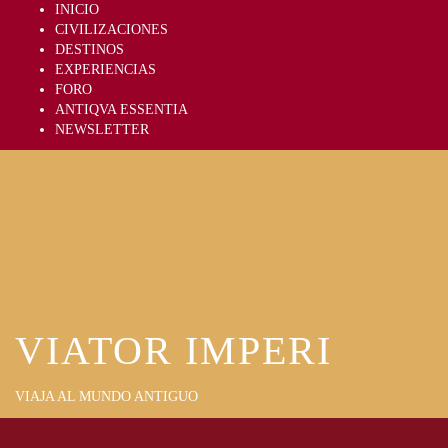
Skip
INICIO
to
CIVILIZACIONES
content
DESTINOS
EXPERIENCIAS
FORO
ANTIQVA ESSENTIA
NEWSLETTER
VIATOR IMPERI
VIAJA AL MUNDO ANTIGUO
Primary
Menu