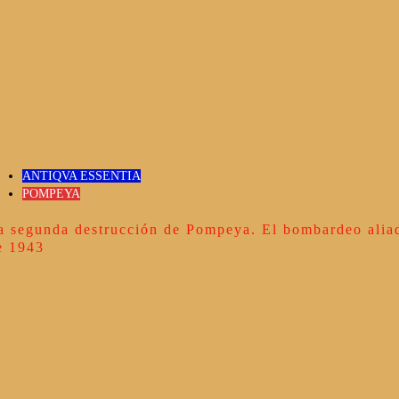
ANTIQVA ESSENTIA
POMPEYA
a segunda destrucción de Pompeya. El bombardeo alia
e 1943