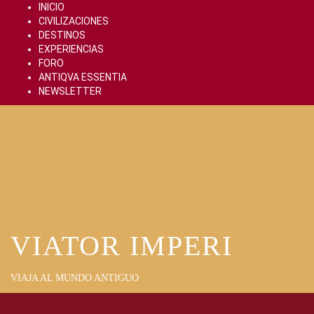
Skip
INICIO
to
CIVILIZACIONES
content
DESTINOS
EXPERIENCIAS
FORO
ANTIQVA ESSENTIA
NEWSLETTER
VIATOR IMPERI
VIAJA AL MUNDO ANTIGUO
Primary
Menu