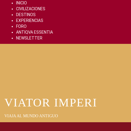
Skip
INICIO
to
CIVILIZACIONES
content
DESTINOS
EXPERIENCIAS
FORO
ANTIQVA ESSENTIA
NEWSLETTER
VIATOR IMPERI
VIAJA AL MUNDO ANTIGUO
Primary
Menu