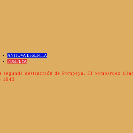
ANTIQVA ESSENTIA
POMPEYA
a segunda destrucción de Pompeya. El bombardeo alia
e 1943