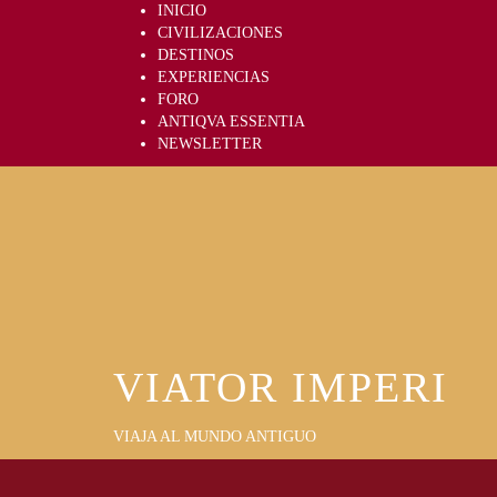
Skip
INICIO
to
CIVILIZACIONES
content
DESTINOS
EXPERIENCIAS
FORO
ANTIQVA ESSENTIA
NEWSLETTER
VIATOR IMPERI
VIAJA AL MUNDO ANTIGUO
Primary
Menu