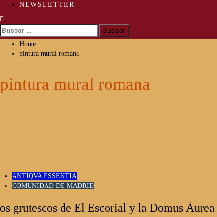
NEWSLETTER
Buscar:
Home
pintura mural romana
pintura mural romana
ANTIQVA ESSENTIA
COMUNIDAD DE MADRID
os grutescos de El Escorial y la Domus Áurea