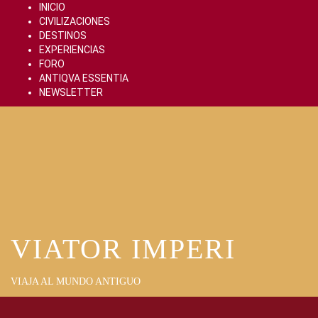
Skip
INICIO
to
CIVILIZACIONES
content
DESTINOS
EXPERIENCIAS
FORO
ANTIQVA ESSENTIA
NEWSLETTER
VIATOR IMPERI
VIAJA AL MUNDO ANTIGUO
Primary
Menu