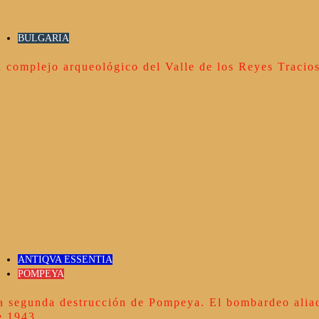
BULGARIA
l complejo arqueológico del Valle de los Reyes Tracio
ANTIQVA ESSENTIA
POMPEYA
a segunda destrucción de Pompeya. El bombardeo alia
e 1943