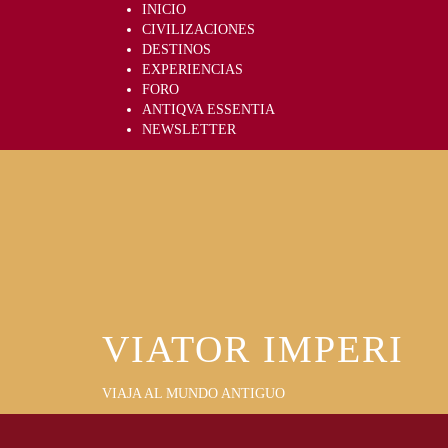
Skip
INICIO
to
CIVILIZACIONES
content
DESTINOS
EXPERIENCIAS
FORO
ANTIQVA ESSENTIA
NEWSLETTER
VIATOR IMPERI
VIAJA AL MUNDO ANTIGUO
Primary
Menu