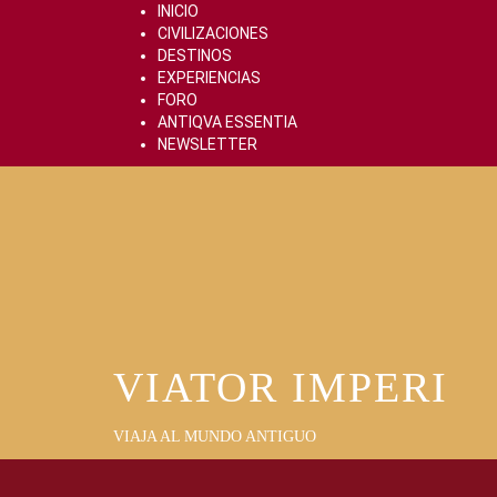
Skip
INICIO
to
CIVILIZACIONES
content
DESTINOS
EXPERIENCIAS
FORO
ANTIQVA ESSENTIA
NEWSLETTER
VIATOR IMPERI
VIAJA AL MUNDO ANTIGUO
Primary
Menu