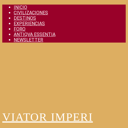
Skip
INICIO
to
CIVILIZACIONES
content
DESTINOS
EXPERIENCIAS
FORO
ANTIQVA ESSENTIA
NEWSLETTER
VIATOR IMPERI