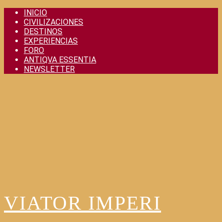
Skip
INICIO
to
CIVILIZACIONES
content
DESTINOS
EXPERIENCIAS
FORO
ANTIQVA ESSENTIA
NEWSLETTER
VIATOR IMPERI