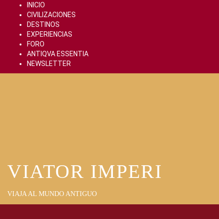
Skip
INICIO
to
CIVILIZACIONES
content
DESTINOS
EXPERIENCIAS
FORO
ANTIQVA ESSENTIA
NEWSLETTER
VIATOR IMPERI
VIAJA AL MUNDO ANTIGUO
Primary
Menu