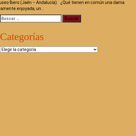
seo Íbero (Jaén – Andalucía). ¿Qué tienen en común una dama
camente enjoyada, un…
Buscar:
Categorías
Categorías