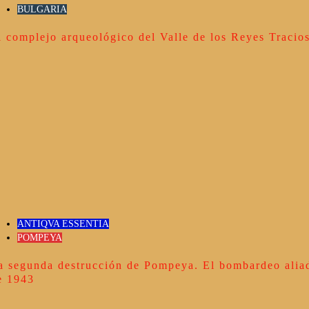
BULGARIA
l complejo arqueológico del Valle de los Reyes Tracio
ANTIQVA ESSENTIA
POMPEYA
a segunda destrucción de Pompeya. El bombardeo alia
e 1943