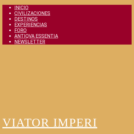
Skip
INICIO
to
CIVILIZACIONES
content
DESTINOS
EXPERIENCIAS
FORO
ANTIQVA ESSENTIA
NEWSLETTER
VIATOR IMPERI