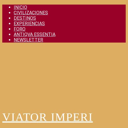
Skip
INICIO
to
CIVILIZACIONES
content
DESTINOS
EXPERIENCIAS
FORO
ANTIQVA ESSENTIA
NEWSLETTER
VIATOR IMPERI