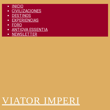
Skip
INICIO
to
CIVILIZACIONES
content
DESTINOS
EXPERIENCIAS
FORO
ANTIQVA ESSENTIA
NEWSLETTER
VIATOR IMPERI