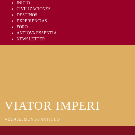
Skip
INICIO
to
CIVILIZACIONES
content
DESTINOS
EXPERIENCIAS
FORO
ANTIQVA ESSENTIA
NEWSLETTER
VIATOR IMPERI
VIAJA AL MUNDO ANTIGUO
Primary
Menu