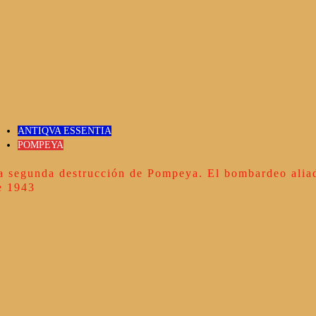
ANTIQVA ESSENTIA
POMPEYA
a segunda destrucción de Pompeya. El bombardeo alia
e 1943