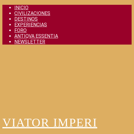
Skip
INICIO
to
CIVILIZACIONES
content
DESTINOS
EXPERIENCIAS
FORO
ANTIQVA ESSENTIA
NEWSLETTER
VIATOR IMPERI