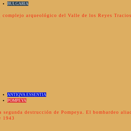
BULGARIA
l complejo arqueológico del Valle de los Reyes Tracio
ANTIQVA ESSENTIA
POMPEYA
a segunda destrucción de Pompeya. El bombardeo alia
e 1943