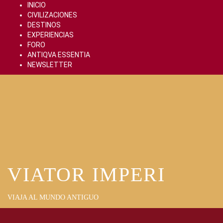
Skip
INICIO
to
CIVILIZACIONES
content
DESTINOS
EXPERIENCIAS
FORO
ANTIQVA ESSENTIA
NEWSLETTER
VIATOR IMPERI
VIAJA AL MUNDO ANTIGUO
Primary
Menu