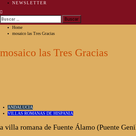
NEWSLETTER
Buscar:
Home
mosaico las Tres Gracias
mosaico las Tres Gracias
ANDALUCIA
VILLAS ROMANAS DE HISPANIA
a villa romana de Fuente Álamo (Puente Geni