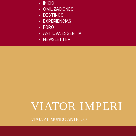
Skip
INICIO
to
CIVILIZACIONES
content
DESTINOS
EXPERIENCIAS
FORO
ANTIQVA ESSENTIA
NEWSLETTER
VIATOR IMPERI
VIAJA AL MUNDO ANTIGUO
Primary
Menu