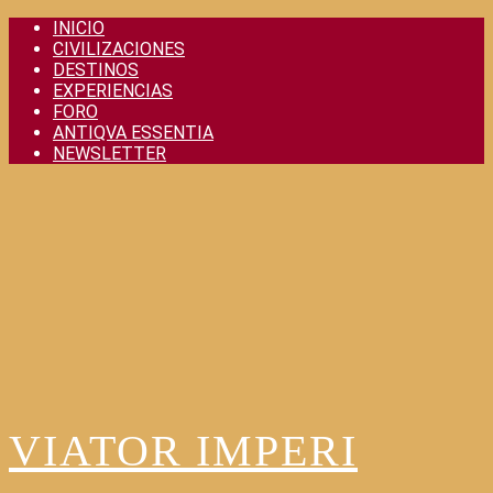
Skip
INICIO
to
CIVILIZACIONES
content
DESTINOS
EXPERIENCIAS
FORO
ANTIQVA ESSENTIA
NEWSLETTER
VIATOR IMPERI