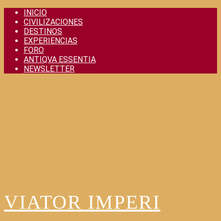
Skip
INICIO
to
CIVILIZACIONES
content
DESTINOS
EXPERIENCIAS
FORO
ANTIQVA ESSENTIA
NEWSLETTER
VIATOR IMPERI