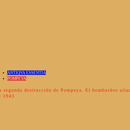
ANTIQVA ESSENTIA
POMPEYA
a segunda destrucción de Pompeya. El bombardeo alia
e 1943