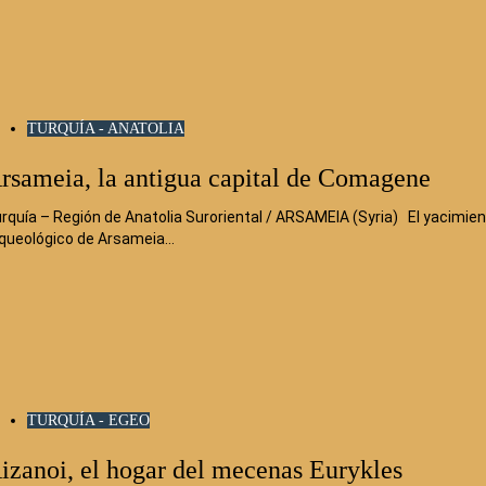
TURQUÍA - ANATOLIA
rsameia, la antigua capital de Comagene
rquía – Región de Anatolia Suroriental / ARSAMEIA (Syria) El yacimie
queológico de Arsameia…
TURQUÍA - EGEO
izanoi, el hogar del mecenas Eurykles