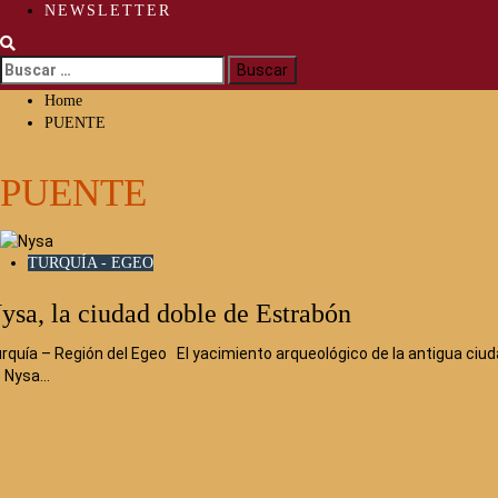
NEWSLETTER
Buscar:
Home
PUENTE
PUENTE
TURQUÍA - EGEO
ysa, la ciudad doble de Estrabón
rquía – Región del Egeo El yacimiento arqueológico de la antigua ciu
 Nysa…