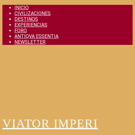
Skip
INICIO
to
CIVILIZACIONES
content
DESTINOS
EXPERIENCIAS
FORO
ANTIQVA ESSENTIA
NEWSLETTER
VIATOR IMPERI