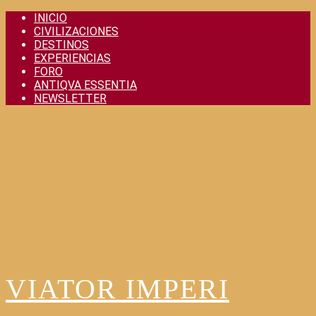
Skip
INICIO
to
CIVILIZACIONES
content
DESTINOS
EXPERIENCIAS
FORO
ANTIQVA ESSENTIA
NEWSLETTER
VIATOR IMPERI