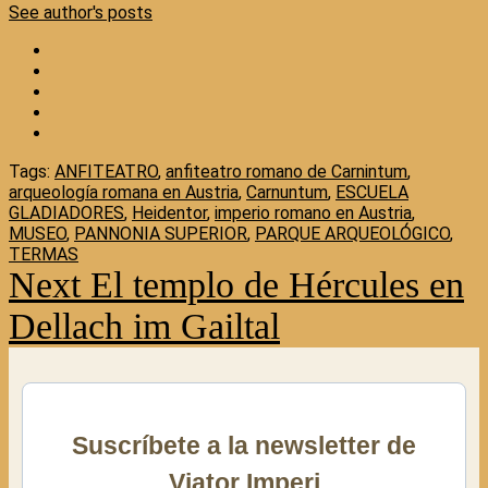
See author's posts
Tags:
ANFITEATRO
,
anfiteatro romano de Carnintum
,
arqueología romana en Austria
,
Carnuntum
,
ESCUELA
GLADIADORES
,
Heidentor
,
imperio romano en Austria
,
MUSEO
,
PANNONIA SUPERIOR
,
PARQUE ARQUEOLÓGICO
,
TERMAS
Next
El templo de Hércules en
Continue
Reading
Dellach im Gailtal
Suscríbete a la newsletter de
Viator Imperi