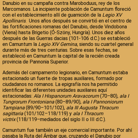
Danubio en su campaña contra Maroboduus, rey de los
Marcomanos. La incipiente población de Carnuntum floreció
con el establecimiento allí de guarnición de la
Legio XV
Apollinaris
. Unos años después se convirtió en el centro de
las fortificaciones romanas del Danubio, desde Vindobona
(Viena) hasta Brigetio (Ó-Szöny, Hungría). Unos diez años
después de las Guerras dacias (101-106 d.C.) se estableció
en Carnuntum la
Legio XIV Gemina
, siendo su cuartel general
durante más de tres centurias. Sobre esas fechas, se
estableció en Carnuntum la capital de la recién creada
provincia de Pannonia Superior.
Además del campamento legionario, en Carnuntum estaba
estacionado un fuerte de tropas auxiliares, formado por
ciudadanos no romanos. La epigrafía nos ha permitido
identificar las diferentes unidades auxiliares aquí
estacionadas:
Ala I Hispanorum Aravacorum
(70–80),
ala I
Tungrorum Frontoniana
(80–89/90),
ala I Pannoniorum
Tampiana
(89/90–101/102),
ala III Augusta Thracum
sagittaria
(101/102–118/119) y
ala I Thracum
victrix
(118/119–mediados del siglo II o III d.C.).
Carnuntum fue también un eje comercial importante. Por ahí
pasaba la Ruta del Ámbar que, cruzando el Danubio por