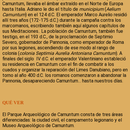
Carnuntum, llevaba el ámbar extraído en el Norte de Europa
hasta Italia. Adriano le dio el título de
municipium
(
Aelium
Carnuntum
) en el 124 d.C. El emperador Marco Aurelio residió
allí tres años (172-175 d.C.) durante la campaña contra los
marcomanos, escribiendo también aquí algunos capítulos de
sus Meditaciones.. La población de Carnuntum, también fue
testigo, en el 193 d.C., de la proclamación de Septimio
Severo, gobernador de Pannonia, como emperador de Roma
por sus legiones, ascendiendo de ese modo al rango de
colonia (
colonia Septimia Aurelia Antoniana Carnuntum
). A
finales del siglo IV d.C. el emperador Valentiniano estableció
su residencia en Carnuntum con el fin de combatir a los
cuados y organizar la reparación del Limes Danubiano, pero en
torno al año 400 d.C. los romanos comenzaron a abandonar la
Pannonia, desapareciendo Carnuntum… hasta nuestros días.
QUÉ VER
El Parque Arqueológico de Carnuntum consta de tres áreas
diferenciadas: la ciudad civil, el campamento legionario y el
Museo Arqueológico de Carnuntum.