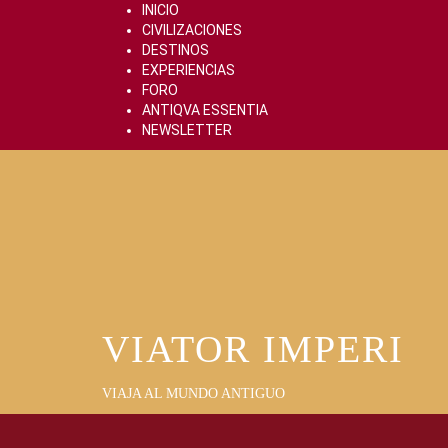
Skip
INICIO
to
CIVILIZACIONES
content
DESTINOS
EXPERIENCIAS
FORO
ANTIQVA ESSENTIA
NEWSLETTER
VIATOR IMPERI
VIAJA AL MUNDO ANTIGUO
Primary
Menu