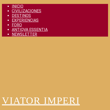
Skip
INICIO
to
CIVILIZACIONES
content
DESTINOS
EXPERIENCIAS
FORO
ANTIQVA ESSENTIA
NEWSLETTER
VIATOR IMPERI