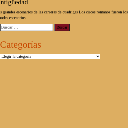
ntigüedad
s grandes escenarios de las carreras de cuadrigas Los circos romanos fueron los
andes escenarios…
Buscar:
Categorías
Categorías