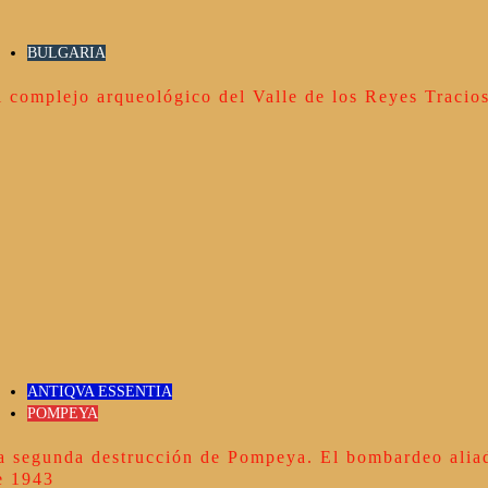
BULGARIA
l complejo arqueológico del Valle de los Reyes Tracio
ANTIQVA ESSENTIA
POMPEYA
a segunda destrucción de Pompeya. El bombardeo alia
e 1943