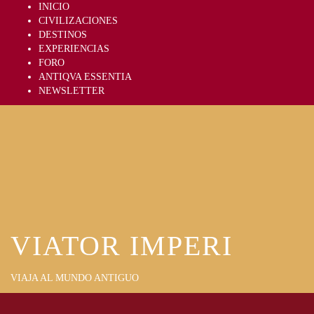
Skip
INICIO
to
CIVILIZACIONES
content
DESTINOS
EXPERIENCIAS
FORO
ANTIQVA ESSENTIA
NEWSLETTER
VIATOR IMPERI
VIAJA AL MUNDO ANTIGUO
Primary
Menu