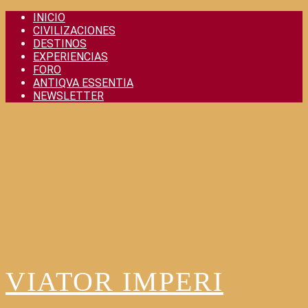
Skip
INICIO
to
CIVILIZACIONES
content
DESTINOS
EXPERIENCIAS
FORO
ANTIQVA ESSENTIA
NEWSLETTER
VIATOR IMPERI