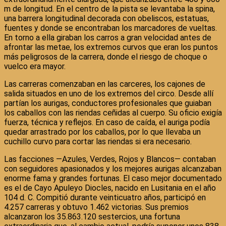
m de longitud. En el centro de la pista se levantaba la spina,
una barrera longitudinal decorada con obeliscos, estatuas,
fuentes y donde se encontraban los marcadores de vueltas.
En torno a ella giraban los carros a gran velocidad antes de
afrontar las metae, los extremos curvos que eran los puntos
más peligrosos de la carrera, donde el riesgo de choque o
vuelco era mayor.
Las carreras comenzaban en las carceres, los cajones de
salida situados en uno de los extremos del circo. Desde allí
partían los aurigas, conductores profesionales que guiaban
los caballos con las riendas ceñidas al cuerpo. Su oficio exigía
fuerza, técnica y reflejos. En caso de caída, el auriga podía
quedar arrastrado por los caballos, por lo que llevaba un
cuchillo curvo para cortar las riendas si era necesario.
Las facciones —Azules, Verdes, Rojos y Blancos— contaban
con seguidores apasionados y los mejores aurigas alcanzaban
enorme fama y grandes fortunas. El caso mejor documentado
es el de Cayo Apuleyo Diocles, nacido en Lusitania en el año
104 d. C. Compitió durante veinticuatro años, participó en
4.257 carreras y obtuvo 1.462 victorias. Sus premios
alcanzaron los 35.863.120 sestercios, una fortuna